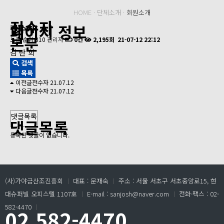
HOME · 단체소개 ·
회원소개
전수자
페이지 정보
전수자
본문
노출 순위 310
관리자
0건
2,195회
21-07-12 22:12
김 란 희
검색
목록
이전글
전수자
21.07.12
다음글
전수자
21.07.12
댓글목록
댓글목록
등록된 댓글이 없습니다.
(사)가야금산조진흥회
ㅣ
대표 : 문재숙
ㅣ
주소 : 서울 서초구 서초중앙로15, 현
대슈퍼빌 오피스텔 1107호
ㅣ
E-mail : sanjosh@naver.com
ㅣ
전화·팩스 : 02-
582-4470
ㅣ
02.582-4470