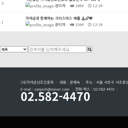
2
관리자
1664
12-24
가야금과 함께하는 크리스마스 캐롤
1
관리자
1564
12-24
(사)가야금산조진흥회
ㅣ
대표 : 문재숙
ㅣ
주소 : 서울 서초구 서초중앙
E-mail : sanjosh@naver.com
ㅣ
전화·팩스 : 02-582-4470
ㅣ
02.582-4470