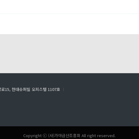
로15, 현대슈퍼빌 오피스텔 1107호
ㅣ
Copyright ⓒ (사)가야금산조흥회 All right reserved.