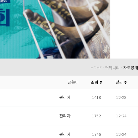
HOME · 커뮤니티 ·
자료공개
글쓴이
조회
날짜
관리자
1418
12-28
관리자
1752
12-24
관리자
1746
12-24