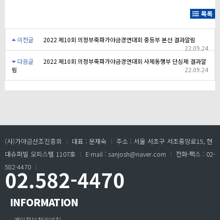
목록
이전글
2022 제10회 의정부죽파가야금경연대회 중등부 본선 결과알림
22.09.24
다음글
2022 제10회 의정부죽파가야금경연대회 사제동행부 단심제 결과알
림
22.09.24
(사)가야금산조진흥회
ㅣ
대표 : 문재숙
ㅣ
주소 : 서울 서초구 서초중앙로15, 현
대슈퍼빌 오피스텔 1107호
ㅣ
E-mail : sanjosh@naver.com
ㅣ
전화·팩스 : 02-
582-4470
ㅣ
02.582-4470
INFORMATION
개인정보처리방침