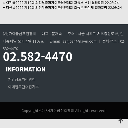
이전글
2022 제10회 의정부죽파가야금경연대회 고등부 본선 결과알림
22.09.24
다음글
2022 제10회 의정부죽파가야금경연대회 초등부 단심제 결과알림
22.09.24
(사)가야금산조진흥회
ㅣ
대표 : 문재숙
ㅣ
주소 : 서울 서초구 서초중앙로15, 현
대슈퍼빌 오피스텔 1107호
ㅣ
E-mail : sanjosh@naver.com
ㅣ
전화·팩스 : 02-
582-4470
ㅣ
02.582-4470
INFORMATION
개인정보처리방침
이메일무단수집거부
Copyright ⓒ (사)가야금산조흥회 All right reserved.