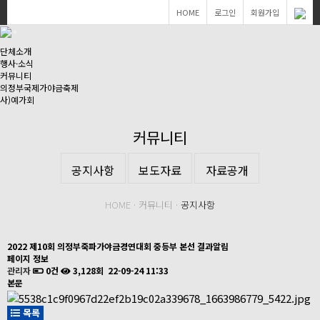
HOME
로그인
회원가입
단체소개
행사·소식
커뮤니티
의정부국제가야금축제
사)예가회
커뮤니티
공지사항
보도자료
자료공개
HOME · 커뮤니티 ·
공지사항
2022 제10회 의정부죽파가야금경연대회 중등부 본선 결과알림
페이지 정보
관리자
0건
3,128회
22-09-24 11:33
본문
목록