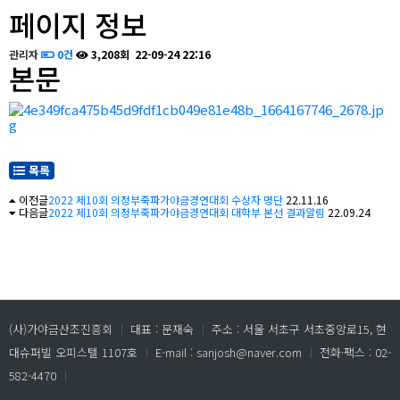
페이지 정보
관리자
0건
3,208회
22-09-24 22:16
본문
목록
이전글
2022 제10회 의정부죽파가야금경연대회 수상자 명단
22.11.16
다음글
2022 제10회 의정부죽파가야금경연대회 대학부 본선 결과알림
22.09.24
(사)가야금산조진흥회
ㅣ
대표 : 문재숙
ㅣ
주소 : 서울 서초구 서초중앙로15, 현
대슈퍼빌 오피스텔 1107호
ㅣ
E-mail : sanjosh@naver.com
ㅣ
전화·팩스 : 02-
582-4470
ㅣ